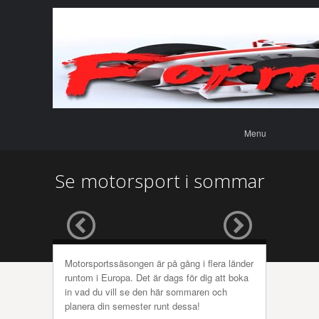
Menu
Skip to
Menu
content
Se motorsport i sommar
Motorsportssäsongen är på gång i flera länder
runtom i Europa. Det är dags för dig att boka
in vad du vill se den här sommaren och
planera din semester runt dessa!