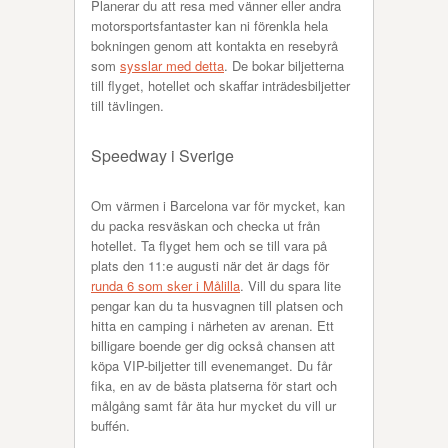
Planerar du att resa med vänner eller andra
motorsportsfantaster kan ni förenkla hela
bokningen genom att kontakta en resebyrå
som
sysslar med detta
. De bokar biljetterna
till flyget, hotellet och skaffar inträdesbiljetter
till tävlingen.
Speedway i Sverige
Om värmen i Barcelona var för mycket, kan
du packa resväskan och checka ut från
hotellet. Ta flyget hem och se till vara på
plats den 11:e augusti när det är dags för
runda 6 som sker i Målilla
. Vill du spara lite
pengar kan du ta husvagnen till platsen och
hitta en camping i närheten av arenan. Ett
billigare boende ger dig också chansen att
köpa VIP-biljetter till evenemanget. Du får
fika, en av de bästa platserna för start och
målgång samt får äta hur mycket du vill ur
buffén.