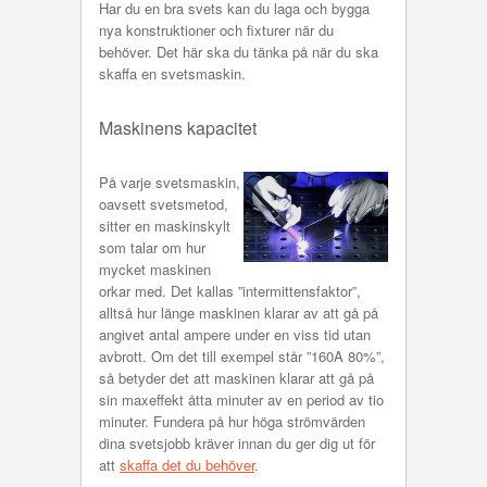
Har du en bra svets kan du laga och bygga
nya konstruktioner och fixturer när du
behöver. Det här ska du tänka på när du ska
skaffa en svetsmaskin.
Maskinens kapacitet
På varje svetsmaskin,
oavsett svetsmetod,
sitter en maskinskylt
som talar om hur
mycket maskinen
orkar med. Det kallas ”intermittensfaktor”,
alltså hur länge maskinen klarar av att gå på
angivet antal ampere under en viss tid utan
avbrott. Om det till exempel står ”160A 80%”,
så betyder det att maskinen klarar att gå på
sin maxeffekt åtta minuter av en period av tio
minuter. Fundera på hur höga strömvärden
dina svetsjobb kräver innan du ger dig ut för
att
skaffa det du behöver
.